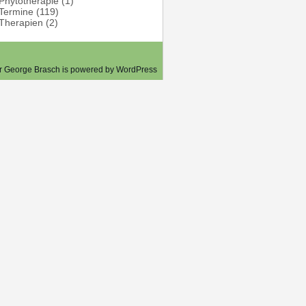
Phytotherapie
(1)
Termine
(119)
Therapien
(2)
er George Brasch is powered by
WordPress