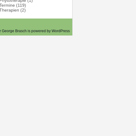
Phytotherapie
(1)
Termine
(119)
Therapien
(2)
er George Brasch is powered by
WordPress