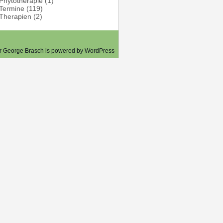
Phytotherapie
(1)
Termine
(119)
Therapien
(2)
er George Brasch is powered by
WordPress