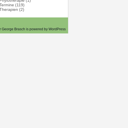
Phytotherapie
(1)
Termine
(119)
Therapien
(2)
er George Brasch is powered by
WordPress