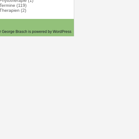
Phytotherapie
(1)
Termine
(119)
Therapien
(2)
er George Brasch is powered by
WordPress