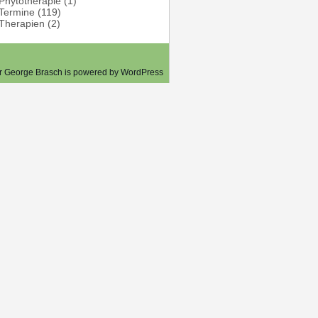
Phytotherapie
(1)
Termine
(119)
Therapien
(2)
er George Brasch is powered by
WordPress