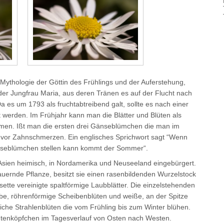
 Mythologie der Göttin des Frühlings und der Auferstehung,
der Jungfrau Maria, aus deren Tränen es auf der Flucht nach
a es um 1793 als fruchtabtreibend galt, sollte es nach einer
 werden. Im Frühjahr kann man die Blätter und Blüten als
en. Ißt man die ersten drei Gänseblümchen die man im
h vor Zahnschmerzen. Ein englisches Sprichwort sagt “Wenn
seblümchen stellen kann kommt der Sommer“.
 Asien heimisch, in Nordamerika und Neuseeland eingebürgert.
auernde Pflanze, besitzt sie einen rasenbildenden Wurzelstock
ette vereinigte spaltförmige Laubblätter. Die einzelstehenden
elbe, röhrenförmige Scheibenblüten und weiße, an der Spitze
liche Strahlenblüten die vom Frühling bis zum Winter blühen.
lütenköpfchen im Tagesverlauf von Osten nach Westen.