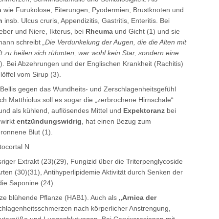
n
wie Furukolose, Eiterungen, Pyodermien, Brustknoten und
n
insb. Ulcus cruris, Appendizitis, Gastritis, Enteritis. Bei
ber und Niere, Ikterus, bei
Rheuma
und Gicht (1) und sie
mann schreibt
„Die Verdunkelung der Augen, die die Alten mit
t zu heilen sich rühmten, war wohl kein Star, sondern eine
). Bei Abzehrungen und der Englischen Krankheit (Rachitis)
öffel vom Sirup (3).
 Bellis gegen das Wundheits- und Zerschlagenheitsgefühl
ch Matthiolus soll es sogar die „zerbrochene Hirnschale“
und als kühlend, auflösendes Mittel und
Expektoranz
bei
wirkt
entzündungswidrig
, hat einen Bezug zum
ronnene Blut (1).
tocortal N
sriger Extrakt (23)(29), Fungizid über die Triterpenglycoside
ten (30)(31), Antihyperlipidemie Aktivität durch Senken der
ie Saponine (24).
nze blühende Pflanze (HAB1). Auch als
„Arnica der
chlagenheitsschmerzen nach körperlicher Anstrengung,