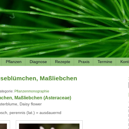
Pflanzen
Diagnose
Rezepte
Praxis
Termine
Kont
änseblümchen, Maßliebchen
ategorie:
Pflanzenmonographie
mchen, Maßliebchen (Asteraceae)
terblume, Daisy flower
übsch, perennis (lat.) = ausdauernd