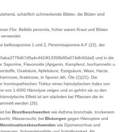
ehend, schärflich schmeckende Blätter, die Blüten sind
man Flor. Bellidis perennis, früher waren Kraut und Blüten
e verwendet.
e bellissaponine 1 und 2, Perennisaponine A-F (22), der
0aba3778d67d9a4c4424f13358b80a074dfc60daf} und in die
r Saponine, Flavonoide (Apigenin, Kampferol, Isorhamnetin u.
tterstoffe, Oxalsäure, Apfelsäure, Essigsäure, Waxe, Harze,
Rhamnose, Arabinose, in Spuren äth. Öle (2)(21). Die
der homöopathischen Tinktur einen hämolytischen Index von
ine von 1:4000 Hämolyse zeigen und so gehört sie zu den
ämolytische Effekt ist am stärksten bei Pflanzen die im
sammelt werden (26).
et bei
Brustbeschwerden
wie Asthma bronchale, trockenem
dsucht, Wassersucht, bei
Blutungen
gegen Hämoptoe und
Menstruationsbeschwerden
wie Dysmenorrhoe und
hmerzen, Schwindelanfälle und Schlaflosigkeit. Als