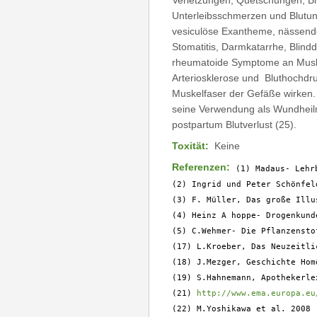
Verletzungen, Quetschungen, Bl
Unterleibsschmerzen und Blutun
vesiculöse Exantheme, nässende
Stomatitis, Darmkatarrhe, Bli
rheumatoide Symptome an Muske
Arteriosklerose und Bluthochdruc
Muskelfaser der Gefäße wirken. 
seine Verwendung als Wundheilmi
postpartum Blutverlust (25).
Toxität:
Keine
Referenzen:
(1) Madaus- Lehr
(2) Ingrid und Peter Schönfel
(3) F. Müller, Das große Illu
(4) Heinz A hoppe- Drogenkunde
(5) C.Wehmer- Die Pflanzenstof
(17) L.Kroeber, Das Neuzeitli
(18) J.Mezger, Geschichte Hom
(19) S.Hahnemann, Apothekerlex
(21) 
http://www.ema.europa.eu
(22) M.Yoshikawa et al. 2008
