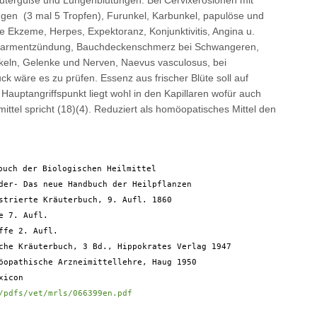
utergüße und Lungenblutungen. Bei Cervixerosionen mit
gen (3 mal 5 Tropfen), Furunkel, Karbunkel, papulöse und
 Ekzeme, Herpes, Expektoranz, Konjunktivitis, Angina u.
nddarmentzündung, Bauchdeckenschmerz bei Schwangeren,
ln, Gelenke und Nerven, Naevus vasculosus, bei
k wäre es zu prüfen. Essenz aus frischer Blüte soll auf
Hauptangriffspunkt liegt wohl in den Kapillaren wofür auch
ttel spricht (18)(4). Reduziert als homöopatisches Mittel den
buch der Biologischen Heilmittel

der- Das neue Handbuch der Heilpflanzen

strierte Kräuterbuch, 9. Aufl. 1860

 7. Aufl.

fe 2. Aufl.

che Kräuterbuch, 3 Bd., Hippokrates Verlag 1947

öopathische Arzneimittellehre, Haug 1950

icon

/pdfs/vet/mrls/066399en.pdf