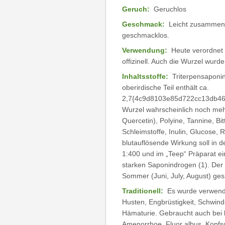
Geruch:
Geruchlos
Geschmack:
Leicht zusammenzi
geschmacklos.
Verwendung:
Heute verordnet 
offizinell. Auch die Wurzel wurd
Inhaltsstoffe:
Triterpensaponin
oberirdische Teil enthält ca.
2,7{4c9d8103e85d722cc13db46
Wurzel wahrscheinlich noch meh
Quercetin), Polyine, Tannine, Bi
Schleimstoffe, Inulin, Glucose, 
blutauflösende Wirkung soll in 
1:400 und im „Teep“ Präparat e
starken Saponindrogen (1). Der h
Sommer (Juni, July, August) ge
Traditionell:
Es wurde verwend
Husten, Engbrüstigkeit, Schwin
Hämaturie. Gebraucht auch bei
Amenorrhoe, Fluor albus, Kopfsc