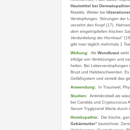
Hautmittel bei Dermatopathie
Mastitis. Weiter bei
Ulzeratione
Verstopfungen, Störungen der Le
verzehrt den Kropf (17). Hahne
dem eingetröpfelten frischen Saf
Verdunkelung der Hornhaut“
(19
gibt man täglich mehrmals 1 Teel
Wirkung:
Als
Wundkraut
wirkt
infolge von Verletzungen und na
heilen. Bei Leberverstopfungen 
Brust und Halsbeschwerden. Es 
Gefäßsystem und zerteilt das ge
Anwendung:
In Traumeel, Phy
Studien:
Antimikrobiell als wäs
bei Candida und Cryptoccocus Ar
Serum Tryglycerid Werte durch d
Homöopathie:
Die frische, ga
Gebärmutter“
bezeichnet. Zers