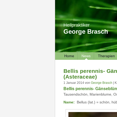
Heilpraktiker
George Brasch
Home
News
Therapien
Bellis perennis- G
(Asteraceae)
1 Januar 2014 von
George Brasch
| K
Bellis perennis- Gänseblü
Tausendschön, Marienblume, Os
Name:
Bellus (lat.) = schön, h