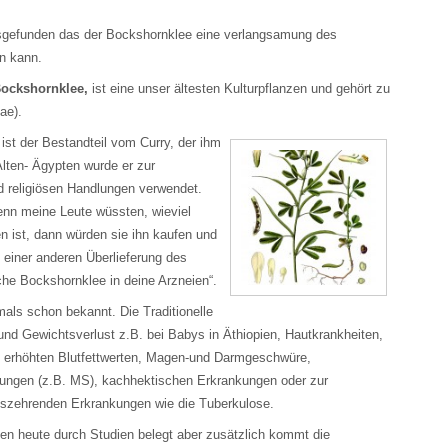
gefunden das der Bockshornklee eine verlangsamung des
en kann.
Bockshornklee,
ist eine unser ältesten Kulturpflanzen und gehört zu
ae).
 ist der Bestandteil vom Curry, der ihm
Alten- Ägypten wurde er zur
d religiösen Handlungen verwendet.
n meine Leute wüssten, wieviel
n ist, dann würden sie ihn kaufen und
 einer anderen Überlieferung des
he Bockshornklee in deine Arzneien“.
als schon bekannt. Die Traditionelle
nd Gewichtsverlust z.B. bei Babys in Äthiopien, Hautkrankheiten,
 erhöhten Blutfettwerten, Magen-und Darmgeschwüre,
ungen (z.B. MS), kachhektischen Erkrankungen oder zur
zehrenden Erkrankungen wie die Tuberkulose.
rden heute durch Studien belegt aber zusätzlich kommt die