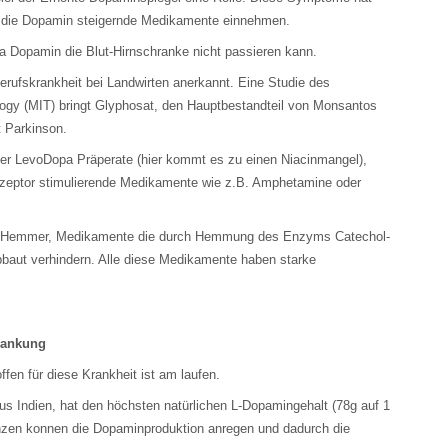
die Dopamin steigernde Medikamente einnehmen.
 Dopamin die Blut-Hirnschranke nicht passieren kann.
Berufskrankheit bei Landwirten anerkannt. Eine Studie des
logy (MIT) bringt Glyphosat, den Hauptbestandteil von Monsantos
t Parkinson.
er LevoDopa Präperate (hier kommt es zu einen Niacinmangel),
eptor stimulierende Medikamente wie z.B. Amphetamine oder
T-Hemmer, Medikamente die durch Hemmung des Enzyms Catechol-
baut verhindern. Alle diese Medikamente haben starke
krankung
ffen für diese Krankheit ist am laufen.
s Indien, hat den höchsten natürlichen L-Dopamingehalt (78g auf 1
nzen konnen die Dopaminproduktion anregen und dadurch die