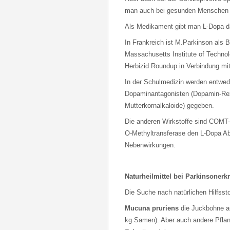
man auch bei gesunden Menschen 
Als Medikament gibt man L-Dopa da
In Frankreich ist M.Parkinson als 
Massachusetts Institute of Techno
Herbizid Roundup in Verbindung mi
In der Schulmedizin werden entwed
Dopaminantagonisten (Dopamin-Rez
Mutterkornalkaloide) gegeben.
Die anderen Wirkstoffe sind COM
O-Methyltransferase den L-Dopa Ab
Nebenwirkungen.
Naturheilmittel bei Parkinsoner
Die Suche nach natürlichen Hilfssto
Mucuna pruriens
die Juckbohne au
kg Samen). Aber auch andere Pfla