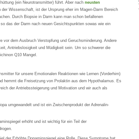
üttung (ein Neurotransmitter) führt. Aber nach
neusten
der Wissenschaft, ist der Ursprung eher im Magen-Darm Bereich
suchen. Durch Biopsie in Darm kann man schon befallenen
t so das der Darm nach neuen Gesichtspunkten sowas wie ein
hre vor dem Ausbruch Verstopfung und Geruchsminderung. Andere
t, Antriebslosigkeit und Müdigkeit sein. Um so schwerer die
bichinon Q10 Mangel.
ansmitter für unsere Emotionalen Reaktionen wie Lernen (Vorderhirn)
nd hemmt die Freisetzung von Prolaktin aus dem Hypothalamus. Es
eich der Antriebssteigerung und Motivation und wir auch als
opa umgewandelt und ist ein Zwischenprodukt der Adrenalin-
inspiegel erhöht und ist wichtig für ein Teil der
rogen.
piel der Erhöhte Dopaminspiegel eine Rolle. Diese Symptome hat