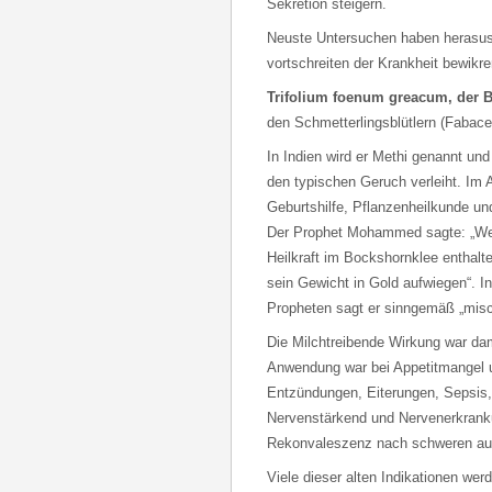
Sekretion steigern.
Neuste Untersuchen haben herasus
vortschreiten der Krankheit bewikr
Trifolium foenum greacum, der 
den Schmetterlingsblütlern (Fabace
In Indien wird er Methi genannt und
den typischen Geruch verleiht. Im 
Geburtshilfe, Pflanzenheilkunde un
Der Prophet Mohammed sagte: „Wen
Heilkraft im Bockshornklee enthalte
sein Gewicht in Gold aufwiegen“. In
Propheten sagt er sinngemäß „misc
Die Milchtreibende Wirkung war dam
Anwendung war bei Appetitmangel u
Entzündungen, Eiterungen, Sepsis,
Nervenstärkend und Nervenerkrank
Rekonvaleszenz nach schweren aus
Viele dieser alten Indikationen we