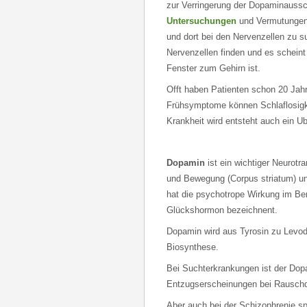
zur Verringerung der Dopaminaussch
Untersuchungen
und Vermutungen 
und dort bei den Nervenzellen zu 
Nervenzellen finden und es schein
Fenster zum Gehirn ist.
Offt haben Patienten schon 20 Ja
Frühsymptome können Schlaflosigkei
Krankheit wird entsteht auch ein U
Dopamin
ist ein wichtiger Neurotr
und Bewegung (Corpus striatum) u
hat die psychotrope Wirkung im Ber
Glückshormon bezeichnent.
Dopamin wird aus Tyrosin zu Levod
Biosynthese.
Bei Suchterkrankungen ist der Dopam
Entzugserscheinungen bei Rauschd
Aber auch bei der Schizophrenie s