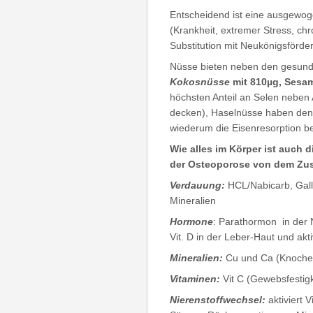
Entscheidend ist eine ausgewog
(Krankheit, extremer Stress, ch
Substitution mit Neukönigsförder
Nüsse bieten neben den gesunde
Kokosnüsse
mit 810µg, Sesa
höchsten Anteil an Selen neben
decken), Haselnüsse haben den
wiederum die Eisenresorption be
Wie alles im Körper ist auch
der Osteoporose von dem Zus
Verdauung:
HCL/Nabicarb, Gall
Mineralien
Hormone
: Parathormon in der N
Vit. D in der Leber-Haut und akt
Mineralien:
Cu und Ca (Knochenf
Vitaminen:
Vit C (Gewebsfestigk
Nierenstoffwechsel:
aktiviert 