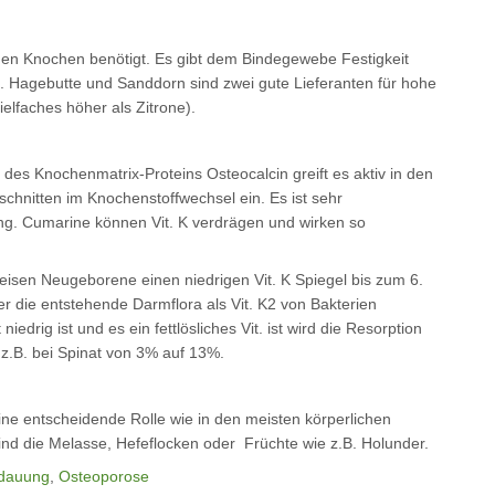
 den Knochen benötigt. Es gibt dem Bindegewebe Festigkeit
). Hagebutte und Sanddorn sind zwei gute Lieferanten für hohe
ielfaches höher als Zitrone).
t des Knochenmatrix-Proteins Osteocalcin greift es aktiv in den
hnitten im Knochenstoffwechsel ein. Es ist sehr
ng. Cumarine können Vit. K verdrägen und wirken so
weisen Neugeborene einen niedrigen Vit. K Spiegel bis zum 6.
r die entstehende Darmflora als Vit. K2 von Bakterien
niedrig ist und es ein fettlösliches Vit. ist wird die Resorption
, z.B. bei Spinat von 3% auf 13%.
eine entscheidende Rolle wie in den meisten körperlichen
sind die Melasse, Hefeflocken oder Früchte wie z.B. Holunder.
rdauung
,
Osteoporose