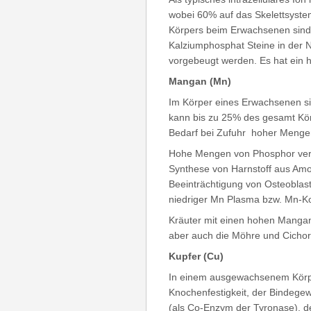
wobei 60% auf das Skelettsyste
Körpers beim Erwachsenen sind
Kalziumphosphat Steine in der 
vorgebeugt werden. Es hat ein 
Mangan (Mn)
Im Körper eines Erwachsenen s
kann bis zu 25% des gesamt Kö
Bedarf bei Zufuhr hoher Mengen
Hohe Mengen von Phosphor verhi
Synthese von Harnstoff aus Amo
Beeinträchtigung von Osteoblas
niedriger Mn Plasma bzw. Mn-Ko
Kräuter mit einen hohen Mangang
aber auch die Möhre und Cichor
Kupfer (Cu)
In einem ausgewachsenem Körper
Knochenfestigkeit, der Bindege
(als Co-Enzym der Tyronase), d