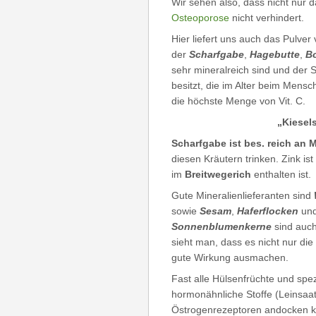
Wir sehen also, dass nicht nur d
Osteoporose
nicht verhindert.
Hier liefert uns auch das Pulver
der
Scharfgabe
,
Hagebutte
,
B
sehr mineralreich sind und der 
besitzt, die im Alter beim Mens
die höchste Menge von Vit. C.
„Kiesel
Scharfgabe ist bes. reich an
diesen Kräutern trinken. Zink is
im
Breitwegerich
enthalten ist.
Gute Mineralienlieferanten sind
sowie
Sesam
,
Haferflocken
un
Sonnenblumenkerne
sind auch
sieht man, dass es nicht nur di
gute Wirkung ausmachen.
Fast alle Hülsenfrüchte und spez
hormonähnliche Stoffe (Leinsaat 
Östrogenrezeptoren andocken k