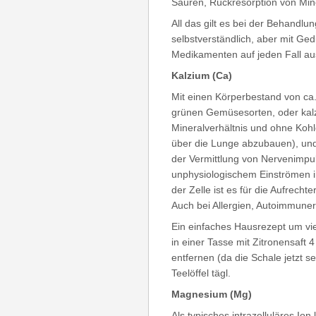
Säuren, Rückresorption von Min
All das gilt es bei der Behandlu
selbstverständlich, aber mit Gedu
Medikamenten auf jeden Fall au
Kalzium (Ca)
Mit einen Körperbestand von ca.
grünen Gemüsesorten, oder kal
Mineralverhältnis und ohne Kohl
über die Lunge abzubauen), und 
der Vermittlung von Nervenimpul
unphysiologischem Einströmen in
der Zelle ist es für die Aufrech
Auch bei Allergien, Autoimmuner
Ein einfaches Hausrezept um vie
in einer Tasse mit Zitronensaft 
entfernen (da die Schale jetzt s
Teelöffel tägl.
Magnesium (Mg)
Als typisches intrazelluläres Ion