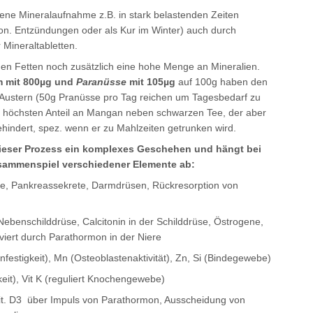
ene Mineralaufnahme z.B. in stark belastenden Zeiten
ron. Entzündungen oder als Kur im Winter) auch durch
 Mineraltabletten.
n Fetten noch zusätzlich eine hohe Menge an Mineralien.
m mit 800µg und
Paranüsse
mit 105µg
auf 100g haben den
 Austern (50g Pranüsse pro Tag reichen um Tagesbedarf zu
 höchsten Anteil an Mangan neben schwarzen Tee, der aber
hindert, spez. wenn er zu Mahlzeiten getrunken wird.
 dieser Prozess ein komplexes Geschehen und hängt bei
ammenspiel verschiedener Elemente ab:
e, Pankreassekrete, Darmdrüsen, Rückresorption von
ebenschilddrüse, Calcitonin in der Schilddrüse, Östrogene,
iviert durch Parathormon in der Niere
estigkeit), Mn (Osteoblastenaktivität), Zn, Si (Bindegewebe)
eit), Vit K (reguliert Knochengewebe)
Vit. D3 über Impuls von Parathormon, Ausscheidung von