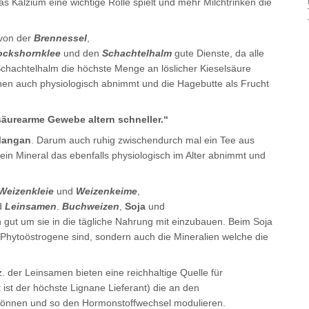
as Kalzium eine wichtige Rolle spielt und mehr Milchtrinken die
 von der
Brennessel
,
ockshornklee
und den
Schachtelhalm
gute Dienste, da alle
Schachtelhalm die höchste Menge an löslicher Kieselsäure
chen auch physiologisch abnimmt und die Hagebutte als Frucht
säurearme Gewebe altern schneller.“
 Mangan
. Darum auch ruhig zwischendurch mal ein Tee aus
t ein Mineral das ebenfalls physiologisch im Alter abnimmt und
Weizenkleie
und
Weizenkeime
,
d
Leinsamen
.
Buchweizen
,
Soja
und
 gut um sie in die tägliche Nahrung mit einzubauen. Beim Soja
e Phytoöstrogene sind, sondern auch die Mineralien welche die
. der Leinsamen bieten eine reichhaltige Quelle für
ist der höchste Lignane Lieferant) die an den
önnen und so den Hormonstoffwechsel modulieren.