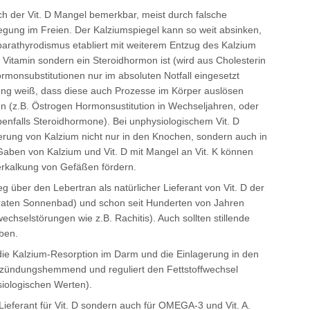
h der Vit. D Mangel bemerkbar, meist durch falsche
ung im Freien. Der Kalziumspiegel kann so weit absinken,
arathyrodismus etabliert mit weiterem Entzug des Kalzium
 Vitamin sondern ein Steroidhormon ist (wird aus Cholesterin
Hormonsubstitutionen nur im absoluten Notfall eingesetzt
ng weiß, dass diese auch Prozesse im Körper auslösen
n (z.B. Östrogen Hormonsustitution in Wechseljahren, oder
benfalls Steroidhormone). Bei unphysiologischem Vit. D
gerung von Kalzium nicht nur in den Knochen, sondern auch in
Gaben von Kalzium und Vit. D mit Mangel an Vit. K können
rkalkung von Gefäßen fördern.
 über den Lebertran als natürlicher Lieferant von Vit. D der
ten Sonnenbad) und schon seit Hunderten von Jahren
echselstörungen wie z.B. Rachitis). Auch sollten stillende
ben.
die Kalzium-Resorption im Darm und die Einlagerung in den
ntzündungshemmend und reguliert den Fettstoffwechsel
iologischen Werten).
r Lieferant für Vit. D sondern auch für OMEGA-3 und Vit. A.