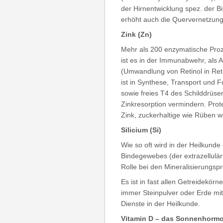
der Hirnentwicklung spez. der B
erhöht auch die Quervernetzung
Zink (Zn)
Mehr als 200 enzymatische Pro
ist es in der Immunabwehr, als A
(Umwandlung von Retinol in Reti
ist in Synthese, Transport und 
sowie freies T4 des Schilddrüse
Zinkresorption vermindern. Prote
Zink, zuckerhaltige wie Rüben w
Silicium (Si)
Wie so oft wird in der Heilkunde
Bindegewebes (der extrazellulär
Rolle bei den Mineralisierungs
Es ist in fast allen Getreidekö
immer Steinpulver oder Erde mit
Dienste in der Heilkunde.
Vitamin D – das Sonnenhormo