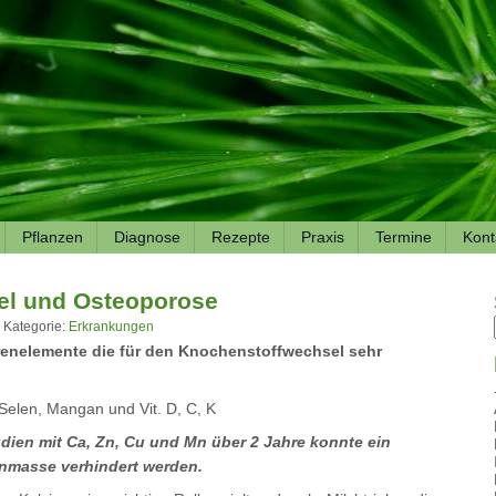
Pflanzen
Diagnose
Rezepte
Praxis
Termine
Kont
el und Osteoporose
 Kategorie:
Erkrankungen
renelemente die für den Knochenstoffwechsel sehr
 Selen, Mangan und Vit. D, C, K
udien
mit Ca, Zn, Cu und Mn
über 2 Jahre
konnte ein
enmasse verhindert werden.