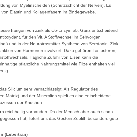
ildung von Myelinscheiden (Schutzschicht der Nerven). Es
 von Elastin und Kollagenfasern im Bindegewebe.
zesse hängen von Zink als Co-Enzym ab. Ganz entscheidend
ntioxydant, für den Vit. A Stoffwechsel im Sehvorgan
nal) und in der Neurotrasmitter Synthese von Serotonin. Zink
Funktion von Hormonen involviert. Dazu gehören Testosteron,
nstoffwechsels. Tägliche Zufuhr von Eisen kann die
inhaltige pflanzliche Nahrungsmittel wie Pilze enthalten viel
enig.
 das Silicium sehr vernachlässigt. Als Regulator des
en Matrix) und der Mineralien spielt es eine entscheidene
prozessen der Knochen.
rnern reichhaltig vorhanden. Da der Mensch aber auch schon
gegessen hat, liefert uns das Gestein Zeolith besonders gute
n (Lebertran
)