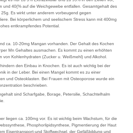
m und 40{% auf die Weichgewebe entfallen. Gesamtgehalt des
 25g. Es wirkt unter anderem vorbeugend gegen
Niere. Bei körperlichem und seelischem Stress kann mit 400mg
hohes entkrampfendes Potential.
ind ca. 10-20mg Mangan vorhanden. Der Gehalt des Kochen
rper Mn Gehaltes ausmachen. Es kommt zu einen erhöhten
 von Kohlenhydraten (Zucker u. Weißmehl) und Alkohol.
ndern den Einbau in Knochen. Es ist auch wichtig bei der
nik in der Leber. Bei einen Mangel kommt es zu einer
ten und Osteoklasten. Bei Frauen mit Osteoporose wurde ein
nzentration beschrieben.
ehalt sind Scharfgabe, Borage, Petersilie, Schachtelhalm
ie.
 liegen ca. 100mg vor. Es ist wichtig beim Wachstum, für die
webssynthese, Phosphorlipidsynthese, Pigmentierung der Haut
em Eisentransport-und Stoffwechsel, der Gefäßbildung und