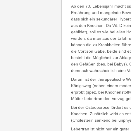
Ab den 70. Lebensjahr macht sic
Ernährung und mangelnde Beweg
dass sich ein sekundärer Hyperp
aus den Knochen. Da Vit. D kein
gebildet), soll es wie bei allen 
werden, da man aus der Erfahru
können die zu Krankheiten führe
die Cortison Gabe, beide sind e
besteht die Möglicheit zur Abla
den Gefäßen (bes. bei Babys). 
demnach wahrscheinlich eine Ve
Darum ist der therapeutische Weg
Königsweg (neben einem modera
erprobt (spez. bei Knochenstoffw
Mütter Lebertran den Vorzug ge
Bei der Osteoporose fördert es 
Knochen. Zusätzlich wirkt es e
(Cholesterin senkend bei unphys
Lebertran ist nicht nur ein gute