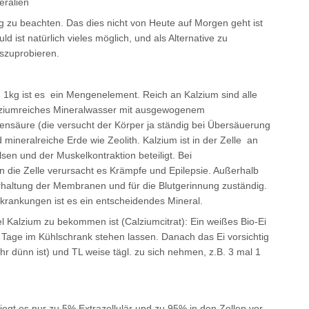
eralien
ng zu beachten. Das dies nicht von Heute auf Morgen geht ist
ld ist natürlich vieles möglich, und als Alternative zu
szuprobieren.
 1kg ist es ein Mengenelement. Reich an Kalzium sind alle
ziumreiches Mineralwasser mit ausgewogenem
ensäure (die versucht der Körper ja ständig bei Übersäuerung
mineralreiche Erde wie Zeolith. Kalzium ist in der Zelle an
sen und der Muskelkontraktion beteiligt. Bei
 die Zelle verursacht es Krämpfe und Epilepsie. Außerhalb
terhaltung der Membranen und für die Blutgerinnung zuständig.
krankungen ist es ein entscheidendes Mineral.
l Kalzium zu bekommen ist (Calziumcitrat): Ein weißes Bio-Ei
4 Tage im Kühlschrank stehen lassen. Danach das Ei vorsichtig
ehr dünn ist) und TL weise tägl. zu sich nehmen, z.B. 3 mal 1
 liegt es nur zu 5% Extrazellulär und zu 95% in den Zellen vor,