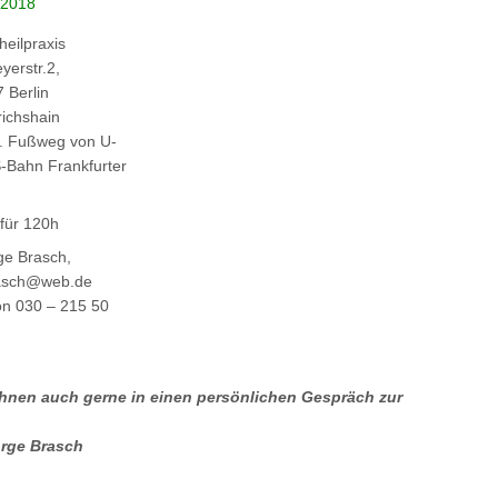
 2018
heilpraxis
yerstr.2,
 Berlin
richshain
. Fußweg von U-
-Bahn Frankfurter
für 120h
e Brasch,
asch@web.de
on 030 – 215 50
 ihnen auch gerne in einen persönlichen Gespräch zur
orge Brasch