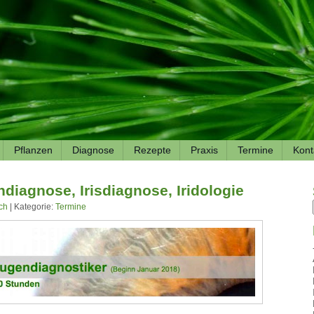
Pflanzen
Diagnose
Rezepte
Praxis
Termine
Kont
diagnose, Irisdiagnose, Iridologie
ch
| Kategorie:
Termine