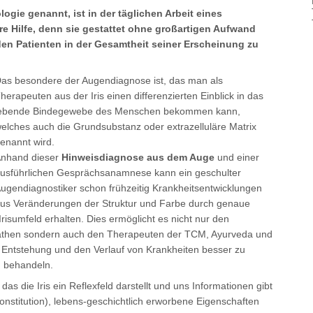
ogie genannt, ist in der täglichen Arbeit eines
e Hilfe, denn sie gestattet ohne großartigen Aufwand
n Patienten in der Gesamtheit seiner Erscheinung zu
as besondere der Augendiagnose ist, das man als
herapeuten aus der Iris einen differenzierten Einblick in das
ebende Bindegewebe des Menschen bekommen kann,
elches auch die Grundsubstanz oder extrazelluläre Matrix
enannt wird.
nhand dieser
Hinweisdiagnose aus dem Auge
und einer
usführlichen Gesprächsanamnese kann ein geschulter
ugendiagnostiker schon frühzeitig Krankheitsentwicklungen
us Veränderungen der Struktur und Farbe durch genaue
risumfeld erhalten. Dies ermöglicht es nicht nur den
then sondern auch den Therapeuten der TCM, Ayurveda und
e Entstehung und den Verlauf von Krankheiten besser zu
u behandeln.
das die Iris ein Reflexfeld darstellt und uns Informationen gibt
nstitution), lebens-geschichtlich erworbene Eigenschaften