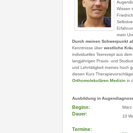
Augendia
Wissen i
Friedric
Selbstve
Erfahrun
mein Unt
Durch meinen Schwerpunkt al
Kenntnisse über
westliche Kräu
individuelles Teerezept aus de
langjährigen Praxis- und Studium
und Lehrtätigkeit meines hoch g
diesen Kurs Therapievorschläg
Orthomolekulären Medizin
in 
Ausbildung in Augendiagnose, 
Beginn:
März
Dauer:
10 W
Termine: