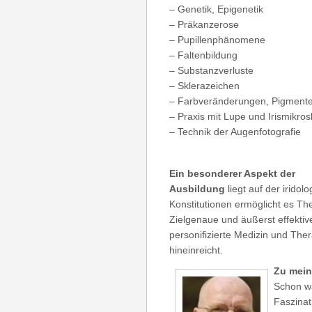
– Genetik, Epigenetik
– Präkanzerose
– Pupillenphänomene
– Faltenbildung
– Substanzverluste
– Sklerazeichen
– Farbveränderungen, Pigment
– Praxis mit Lupe und Irismikro
– Technik der Augenfotografie
Ein besonderer Aspekt der
Ausbildung
liegt auf der irido
Konstitutionen ermöglicht es Th
Zielgenaue und äußerst effekti
personifizierte Medizin und Thera
hineinreicht.
Zu mein
Schon wä
Faszinat