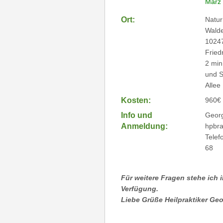
März
Ort:
Natur
Walde
10247
Fried
2 min
und S
Allee
Kosten:
960€ 
Info und
Georg
Anmeldung:
hpbr
Telef
68
Für weitere Fragen stehe ich
Verfügung.
Liebe Grüße Heilpraktiker Ge