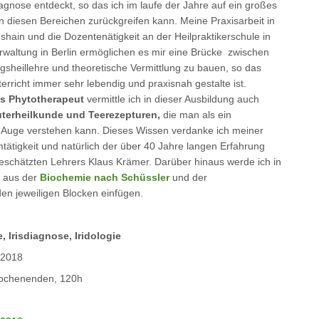
gnose entdeckt, so das ich im laufe der Jahre auf ein großes
n diesen Bereichen zurückgreifen kann. Meine Praxisarbeit in
hshain und die Dozentenätigkeit an der Heilpraktikerschule in
rwaltung in Berlin ermöglichen es mir eine Brücke zwischen
gsheillehre und theoretische Vermittlung zu bauen, so das
erricht immer sehr lebendig und praxisnah gestalte ist.
s Phytotherapeut
vermittle ich in dieser Ausbildung auch
terheilkunde und Teerezepturen,
die man als ein
m Auge verstehen kann. Dieses Wissen verdanke ich meiner
tätigkeit und natürlich der über 40 Jahre langen Erfahrung
eschätzten Lehrers Klaus Krämer. Darüber hinaus werde ich in
e aus der
Biochemie nach Schüssler
und der
den jeweiligen Blocken einfügen.
Irisdiagnose, Iridologie
 2018
ochenenden, 120h