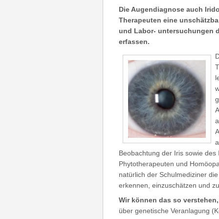
Die Augendiagnose auch Iridol
Therapeuten eine unschätzbar
und Labor- untersuchungen de
erfassen.
D
T
l
w
g
A
a
A
a
Beobachtung der Iris sowie des I
Phytotherapeuten und Homöopa
natürlich der Schulmediziner di
erkennen, einzuschätzen und z
Wir können das so verstehen,
über genetische Veranlagung (Ko