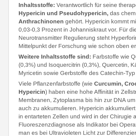
Inhaltsstoffe:
Verantwortlich für seine therap
Hypericin und Pseudohypericin,
das chemi
Anthrachinonen
gehört. Hypericin kommt mit
0,03-0,3 Prozent in Johanniskraut vor. Für 
Neurotransmitter Regulierung steht Hyperfori
Mittelpunkt der Forschung wie schon oben e
Weitere Inhaltsstoffe sind:
Farbstoffe wie Qu
(0,3%) und Isoquercitrin (0,3%), Quercetin, K
Myricetin sowie Gerbstoffe des Catechin-Typ
Viele Pflanzenfarbstoffe (wie
Curcumin, Croc
Hypericin
) haben eine hohe Affinität in Zells
Membranen, Zytoplasma bis hin zur DNA um d
auch zu akkumulieren. Hypericin akkumuliert m
in entarteten Zellen und wird in der Chirugie 
Fluoreszenzdiagnose als Indikator bei Oper
man es bei Ultravioleten Licht zur Differenz