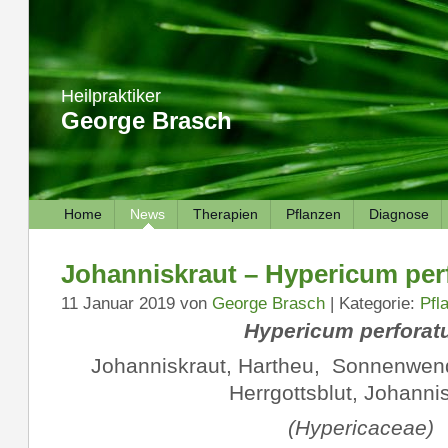
Heilpraktiker
George Brasch
Home
News
Therapien
Pflanzen
Diagnose
Johanniskraut – Hypericum per
11 Januar 2019 von
George Brasch
| Kategorie:
Pfl
Hyp
ericum perfora
Johanniskraut, Hartheu, Sonnenwend
Herrgottsblut, Johannis
(Hypericaceae)