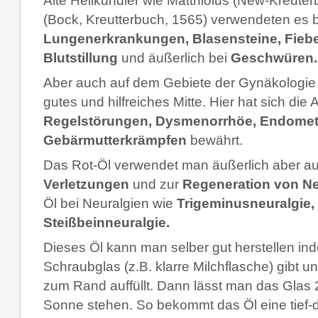
Alte Heilkundler wie Matthiolus (New-Kreute
(Bock, Kreutterbuch, 1565) verwendeten es b
Lungenerkrankungen, Blasensteine, Fieber
Blutstillung
und äußerlich bei
Geschwüren.
Aber auch auf dem Gebiete der Gynäkologie 
gutes und hilfreiches Mitte. Hier hat sich di
Regelstörungen, Dysmenorrhöe, Endometr
Gebärmutterkrämpfen
bewährt.
Das Rot-Öl verwendet man äußerlich aber auc
Verletzungen
und zur
Regeneration von N
Öl bei Neuralgien wie
Trigeminusneuralgie,
Steißbeinneuralgie.
Dieses Öl kann man selber gut herstellen ind
Schraubglas (z.B. klarre Milchflasche) gibt un
zum Rand auffüllt. Dann lässt man das Glas 
Sonne stehen. So bekommt das Öl eine tief-d