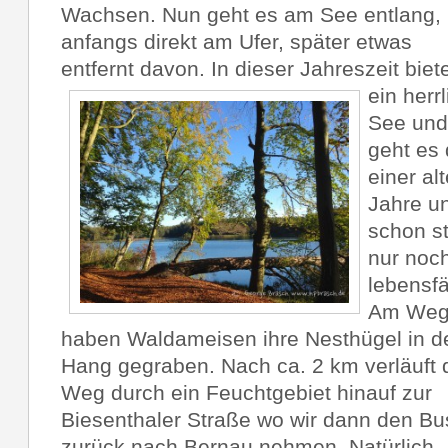
Wachsen. Nun geht es am See entlang,
anfangs direkt am Ufer, später etwas
entfernt davon. In dieser Jahreszeit biet
ein herr
See und
geht es 
einer al
Jahre u
schon st
nur noch
lebensfä
Am We
haben Waldameisen ihre Nesthügel in d
Hang gegraben. Nach ca. 2 km verläuft 
Weg durch ein Feuchtgebiet hinauf zur
Biesenthaler Straße wo wir dann den Bu
zurück nach Bernau nehmen. Natürlich