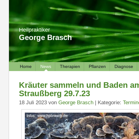
Heilpraktiker
George Brasch
Home
News
Therapien
Pflanzen
Diagnose
Kräuter sammeln und Baden am
Straußberg 29.7.23
18 Juli 2023 von
George Brasch
| Kategorie:
Termin