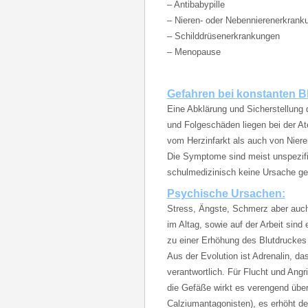
– Antibabypille
– Nieren- oder Nebennierenerkrank
– Schilddrüsenerkrankungen
– Menopause
Gefahren bei konstanten B
Eine Abklärung und Sicherstellung d
und Folgeschäden liegen bei der At
vom Herzinfarkt als auch von Niere
Die Symptome sind meist unspezifi
schulmedizinisch keine Ursache gef
Psychische Ursachen:
Stress, Ängste, Schmerz aber auch 
im Altag, sowie auf der Arbeit sind
zu einer Erhöhung des Blutdruckes
Aus der Evolution ist Adrenalin, da
verantwortlich. Für Flucht und Angri
die Gefäße wirkt es verengend über
Calziumantagonisten), es erhöht de