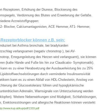
n Rezeptoren, Erhöhung der Diurese, Blockierung des
umspiegels, Verdünnung des Blutes und Erweiterung der Gefäße.
iedene Arzneistoffgruppen:
ha2- Blocker, Calciumantagonisten, ACE Hemmer, AT1- Hemmer,
ezeptorblocker können z.B. sein:
nduziert bei Asthma bronchale, bei bradykarden
zschlag verlangsamen (negativ chronotrop ), bei AV-
motrop, Erregungsleitung des Herzen wird verlangsamt), sie können
ieren (kalte Hände und Fuße bis hin zur Claudicatio- Symptomatik).
 kann es zu einer Herabsetzung der Ausdauerleistung bis zu 25%
ipidstoffwechselstörungen durch verminderte Insulinsensivität
ikern kann es zu einen Abfall von HDL-Cholesterin, Anstieg von
echterung der Glucosetoleranz führen und hypoglykämische
unterdrücken Adrenalin, Warnsignale von Unterzuckerung werden
lopfen). Weitere Nebenwirkungen sind Müdigkeit, Schlafstörungen,
, Erektionsstörungen und allergische Reaktionen können versterkt
ttp://www.kup.at/kup/pdf/1333.pdf