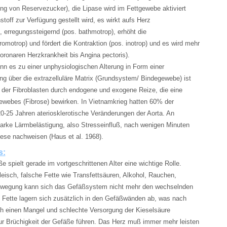
g von Reservezucker), die Lipase wird im Fettgewebe aktiviert
off zur Verfügung gestellt wird, es wirkt aufs Herz
, erregungssteigernd (pos. bathmotrop), erhöht die
romotrop) und fördert die Kontraktion (pos. inotrop) und es wird mehr
oronaren Herzkrankheit bis Angina pectoris).
n es zu einer unphysiologischen Alterung in Form einer
g über die extrazelluläre Matrix (Grundsystem/ Bindegewebe) ist
 der Fibroblasten durch endogene und exogene Reize, die eine
webes (Fibrose) bewirken. In Vietnamkrieg hatten 60% der
20-25 Jahren ateriosklerotische Veränderungen der Aorta. An
arke Lärmbelästigung, also Stresseinfluß, nach wenigen Minuten
ese nachweisen (Haus et al. 1968).
s:
e spielt gerade im vortgeschrittenen Alter eine wichtige Rolle.
eisch, falsche Fette wie Transfettsäuren, Alkohol, Rauchen,
ewegung kann sich das Gefäßsystem nicht mehr den wechselnden
 Fette lagern sich zusätzlich in den Gefäßwänden ab, was nach
 einen Mangel und schlechte Versorgung der Kieselsäure
ur Brüchigkeit der Gefäße führen. Das Herz muß immer mehr leisten