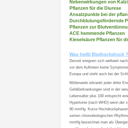
Nebenwirkungen von Kalz
Pflanzen für die Diurese
Ansatzpunkte bei der pfla
Durchblutungsfördernde P
Pflanzen zur Blutverdünn
ACE hemmende Pflanzen
Kieselsäure Pflanzen für die
Was heißt Bluthochdruck 
Derzeit ereignen sich weltweit nac
vor dem Auftreten keine Symptome.
Europa und steht auch bei der Schla
Mittlerweile erkrankt jeder dritte 
Gefäßerkrankungen sind in der we
Lebensalter plus 100 entspricht ei
Hypertonie (nach WHO) wenn der sy
90 mmHg. Kurze Hochdruckphasen 
seinen chronobiologischen Rhythm
mmHg bezeichnet man als Übergang