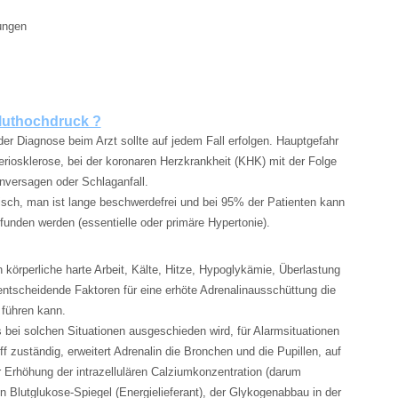
ungen
luthochdruck ?
er Diagnose beim Arzt sollte auf jedem Fall erfolgen. Hauptgefahr
eriosklerose, bei der koronaren Herzkrankheit (KHK) mit der Folge
nversagen oder Schlaganfall.
sch, man ist lange beschwerdefrei und bei 95% der Patienten kann
unden werden (essentielle oder primäre Hypertonie).
körperliche harte Arbeit, Kälte, Hitze, Hypoglykämie, Überlastung
 entscheidende Faktoren für eine erhöte Adrenalinausschüttung die
 führen kann.
s bei solchen Situationen ausgeschieden wird, für Alarmsituationen
ff zuständig, erweitert Adrenalin die Bronchen und die Pupillen, auf
 Erhöhung der intrazellulären Calziumkonzentration (darum
n Blutglukose-Spiegel (Energielieferant), der Glykogenabbau in der