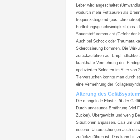
Leber wird angeschaltet (Umwandlun
wodurch mehr Fettsäuren als Brennst
frequenzsteigernd (pos. chronotrop)
Fortleitungsgeschwindigkeit (pos. d
Sauerstoff verbraucht (Gefahr der k
Auch bei Schock oder Traumata kan
Sklerotisierung kommen. Die Wirkun
zurückzuführen auf Empfindlichkeit
krankhafte Vermehrung des Bindege
opduzierten Soldaten im Alter von 
Tierversuchen konnte man durch st
eine Vermehrung der Kollagensynth
Alterung des Gefäßsystem
Die mangelnde Elastizität der Gefäß
Durch ungesunde Ernährung (viel Fl
Zucker), Übergewicht und wenig B
Situationen anpassen. Calzium und
neueren Untersuchungen auch durch
zurückzuführen ist. Das kann bis z