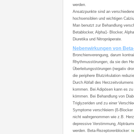
werden.
Ansatzpunkte sind an verschiedene
hochsensiblen und wichtigen Calzi
Man benutzt zur Behandlung versch
Betablocker, Alpha1- Blocker, Alp
Diuretika und Nitropräperate.
Nebenwirkungen von Beta-R
Bronchienverengung, darum kontrai
Rhythmusstörungen, da sie den Her
Überleitungsstörungen (negativ dro
die periphere Blutzirkulation reduz
Durch Abfall des Herzzeitvolumens
kommen. Bei Adipösen kann es zu L
kömmen. Bei Behandlung von Diabet
Triglyzeriden und zu einer Verschl
Symptome verschleiern (ß-Blocker 
nicht wahrgenommen wie z.B. Herzk
depressive Verstimmung, Alpträume
werden. Beta-Rezeptorenblocker:
h