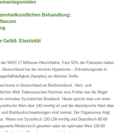
iumantagonisten
nzenheilkundlichen Behandlung:
flanzen
ung
 Gefäß- Elastizität
?
h der WHO 17 Millionen Herzinfarkte. Fast 50% der Patienten haben
 Deutschland hat die höchste Hypertonie – Erkrankungsrate in
ganfallhäufigkeit (Apoplex) an oberster Stelle.
Erwachsene in Deutschland an Bluthochdruck. Herz- und
stlichen Welt Todesursachen Nummer eins.
Früher war die Regel
nen normalen Systolischer Blutdruck. Heute spricht man von einer
stolische Wert über 140 mmHg ist und der diastolysche Wert über
und Blutdruckschwankungen sind normal. Der Organismus folgt
us. Werte von Systolisch 130-139 mmHg und Diastolisch 85-89
swerte.Medizinisch gesehen wäre ein optimaler Wert 120-80