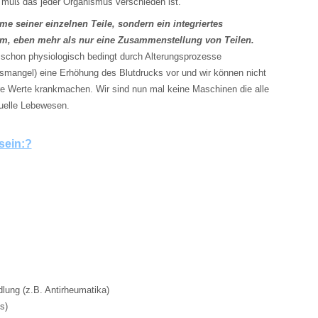
muß das jeder Organismus verschieden ist.
e seiner einzelnen Teile, sondern ein integriertes
m, eben mehr als nur eine Zusammenstellung von Teilen.
t schon physiologisch bedingt durch Alterungsprozesse
smangel) eine Erhöhung des Blutdrucks vor und wir können nicht
re Werte krankmachen. Wir sind nun mal keine Maschinen die alle
duelle Lebewesen.
sein:?
ung (z.B. Antirheumatika)
s)