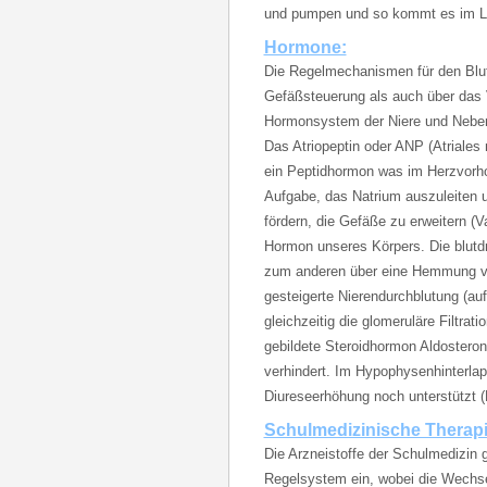
und pumpen und so kommt es im La
Hormone:
Die Regelmechanismen für den Blutd
Gefäßsteuerung als auch über das
Hormonsystem der Niere und Nebenn
Das Atriopeptin oder ANP (Atriales 
ein Peptidhormon was im Herzvorhof
Aufgabe, das Natrium auszuleiten
fördern, die Gefäße zu erweitern (V
Hormon unseres Körpers. Die blutd
zum anderen über eine Hemmung vo
gesteigerte Nierendurchblutung (au
gleichzeitig die glomeruläre Filtra
gebildete Steroidhormon Aldostero
verhindert. Im Hypophysenhinterlap
Diureseerhöhung noch unterstützt
Schulmedizinische Therapi
Die Arzneistoffe der Schulmedizin 
Regelsystem ein, wobei die Wechse