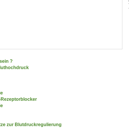
?
sein ?
Bluthochdruck
ie
Rezeptorblocker
ie
ze zur Blutdruckregulierung