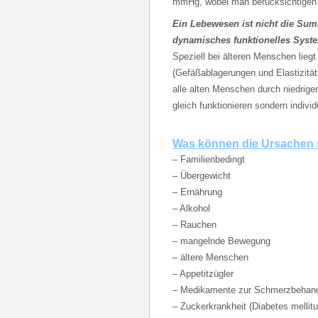
mmHg, wobei man berücksichtigen 
Ein Lebewesen ist nicht die Summ
dynamisches funktionelles Syste
Speziell bei älteren Menschen lieg
(Gefäßablagerungen und Elastizität
alle alten Menschen durch niedrige
gleich funktionieren sondern indivi
Was können die Ursachen 
– Familienbedingt
– Übergewicht
– Ernährung
– Alkohol
– Rauchen
– mangelnde Bewegung
– ältere Menschen
– Appetitzügler
– Medikamente zur Schmerzbehandl
– Zuckerkrankheit (Diabetes mellitu