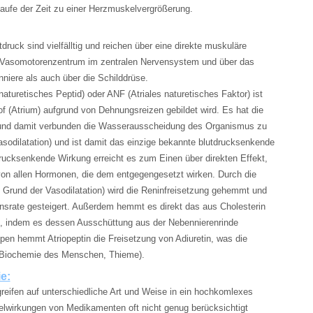
ufe der Zeit zu einer Herzmuskelvergrößerung.
ruck sind vielfälltig und reichen über eine direkte muskuläre
 Vasomotorenzentrum im zentralen Nervensystem und über das
iere als auch über die Schilddrüse.
naturetisches Peptid) oder ANF (Atriales naturetisches Faktor) ist
 (Atrium) aufgrund von Dehnungsreizen gebildet wird. Es hat die
 und damit verbunden die Wasserausscheidung des Organismus zu
asodilatation) und ist damit das einzige bekannte blutdrucksenkende
rucksenkende Wirkung erreicht es zum Einen über direkten Effekt,
n allen Hormonen, die dem entgegengesetzt wirken. Durch die
f Grund der Vasodilatation) wird die Reninfreisetzung gehemmt und
tionsrate gesteigert. Außerdem hemmt es direkt das aus Cholesterin
n, indem es dessen Ausschüttung aus der Nebennierenrinde
pen hemmt Atriopeptin die Freisetzung von Adiuretin, was die
 (Biochemie des Menschen, Thieme).
e:
greifen auf unterschiedliche Art und Weise in ein hochkomlexes
lwirkungen von Medikamenten oft nicht genug berücksichtigt